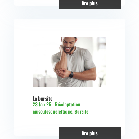
lire plus
La bursite
23 Jan 25
|
Réadaptation
musculosquelettique
,
Bursite
lire plus