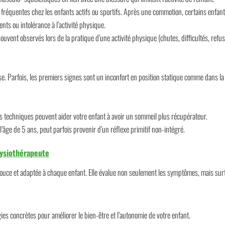
 fréquentes chez les enfants actifs ou sportifs. Après une commotion, certains enfa
nts ou intolérance à l’activité physique.
 souvent observés lors de la pratique d’une activité physique (chutes, difficultés, ref
. Parfois, les premiers signes sont un inconfort en position statique comme dans la 
es techniques peuvent aider votre enfant à avoir un sommeil plus récupérateur.
l’âge de 5 ans, peut parfois provenir d’un réflexe primitif non-intégré.
ysiothérapeute
douce et adaptée à chaque enfant. Elle évalue non seulement les symptômes, mais sur
ies concrètes pour améliorer le bien-être et l’autonomie de votre enfant.