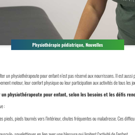
Physiothérapie pédiatrique
,
Nouvelles
ter un physiothérapeute pour enfant n’est pas réservé aux nourrissons. Il est aussi 
ment moteur, leur confort physique ou leur participation aux activités de tous les jo
r un physiothérapeute pour enfant, selon les besoins et les défis ren
ve :
s pieds, pieds tournés vers l’intérieur, chutes fréquentes ou maladresse. Ces difficul
sculo- squelettiques en lien avec une blessure qui limitent l’activité de l’enfant.