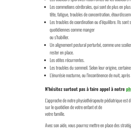
Les commotions cérébrales, qui sont de plus en plus
tête, fatigue, troubles de concentration, étourdisseme
Les troubles de coordination ou d’équilibre. Ils sont
quotidiennes comme manger
ou s’habiller.
Un alignement postural perturbé, comme une scoliose
rester en place.
Les otites récurrentes.
Les troubles du sommeil. Selon leur origine, certain
L’énurésie nocturne, ou l’incontinence de nuit, après 
N’hésitez surtout pas à faire appel à notre
ph
L’approche de notre physiothérapeute pédiatrique est 
sur le quotidien de votre enfant et de
votre famille.
Avec son aide, vous pourrez mettre en place des stratég