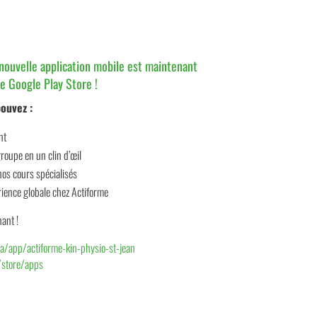
nouvelle application mobile est maintenant
le Google Play Store !
pouvez :
nt
roupe en un clin d’œil
nos cours spécialisés
érience globale chez Actiforme
ant !
a/app/actiforme-kin-physio-st-jean
/store/apps