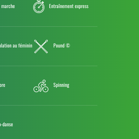
e marche
Entraînement express
lation au féminin
Pound ©
ore
Spinning
o-danse