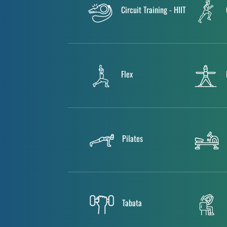
Circuit Training - HIIT
Flex
Pilates
Tabata