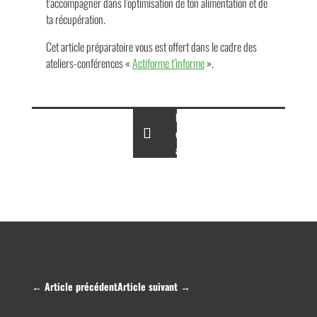
t’accompagner dans l’optimisation de ton alimentation et de
ta récupération.
Cet article préparatoire vous est offert dans le cadre des
ateliers-conférences «
Actiforme t’informe
».
Partagez
cet
article
←
Article précédent
Article suivant
→