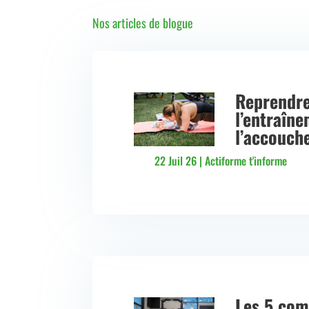
Nos articles de blogue
Reprendr
l’entraîn
l’accouch
22 Juil 26
|
Actiforme t'informe
Les 5 com