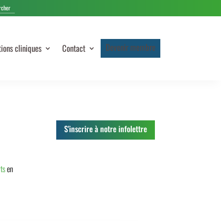
Devenir membre
tions cliniques
Contact
S'inscrire à notre infolettre
ts
en