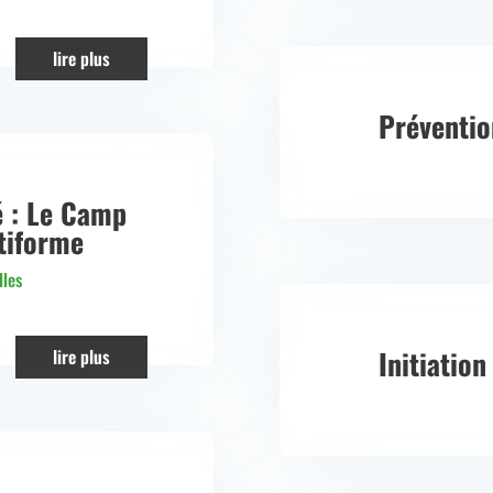
lire plus
Préventio
 : Le Camp
ctiforme
lles
Initiation
lire plus