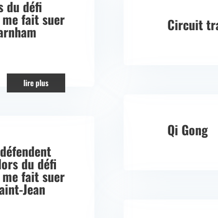
 du défi
 me fait suer
Circuit tr
Farnham
lire plus
Qi Gong
 défendent
lors du défi
 me fait suer
aint-Jean