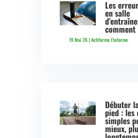
Les erreu
en salle
d’entraîn
comment l
19 Mai 26
|
Actiforme t'informe
Débuter l
pied : les
simples p
mieux, plu
longtemp