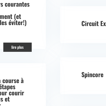
rs courantes
ement (et
es éviter!)
Circuit E
lire plus
Spincore
a course à
 étapes
our courir
s et
s