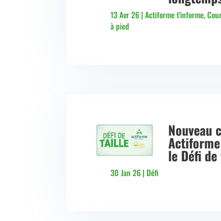
13 Avr 26
|
Actiforme t'informe
,
Cou
à pied
Nouveau 
Actiforme 
le Défi de 
30 Jan 26
|
Défi