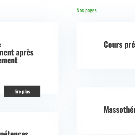
Nos pages
e
Cours pré
ement après
ement
lire plus
Massothé
pétences