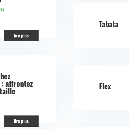
rse
Tabata
lire plus
chez
: affrontez
Flex
taille
lire plus