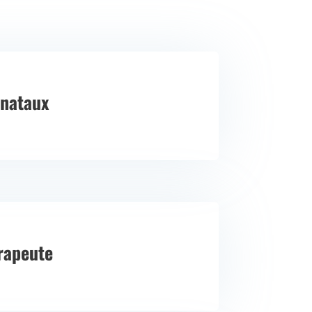
nataux
rapeute