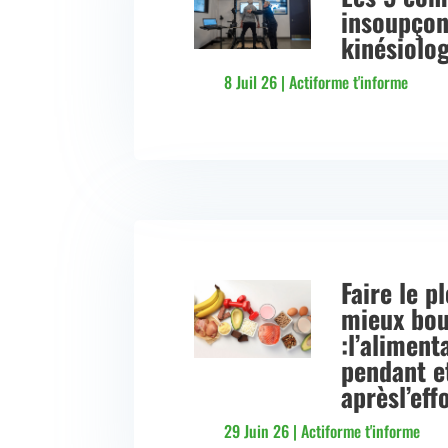
insoupçon
kinésiolo
8 Juil 26
|
Actiforme t'informe
Faire le p
mieux bo
:l’aliment
pendant e
aprèsl’eff
29 Juin 26
|
Actiforme t'informe