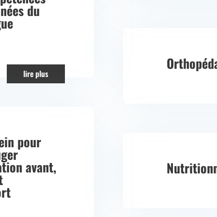
nées du
gue
Orthopéd
lire plus
lein pour
uger
ation avant,
Nutrition
t
ort