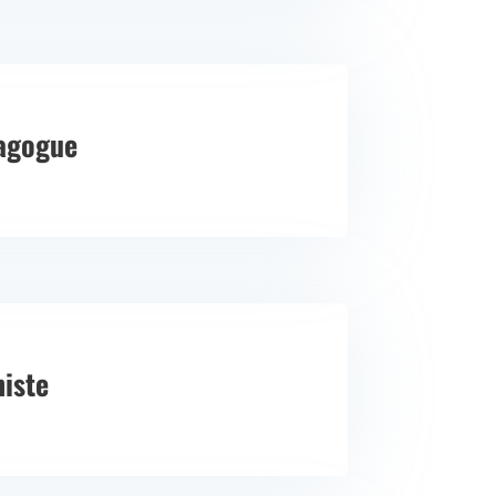
agogue
niste