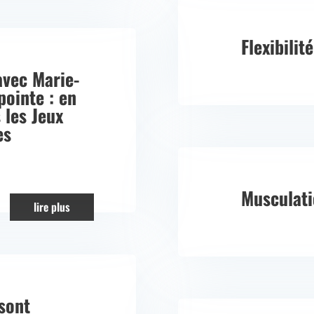
Flexibilit
avec Marie-
pointe : en
 les Jeux
es
Musculati
lire plus
sont