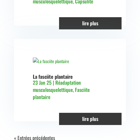
musculosquelettique
,
Capsulite
lire plus
La fasciite plantaire
23 Jan 25
|
Réadaptation
musculosquelettique
,
Fasciite
plantaire
lire plus
« Entrées précédentes