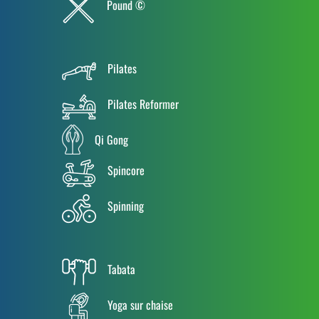
Pound ©
Pilates
Pilates Reformer
Qi Gong
Spincore
Spinning
Tabata
Yoga sur chaise