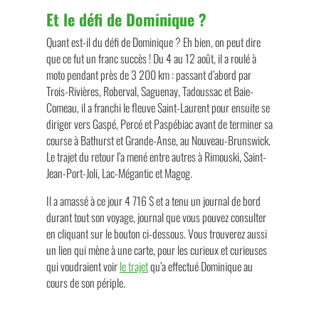
Et le défi de Dominique ?
Quant est-il du défi de Dominique ? Eh bien, on peut dire
que ce fut un franc succès ! Du 4 au 12 août, il a roulé à
moto pendant près de 3 200 km : passant d’abord par
Trois-Rivières, Roberval, Saguenay, Tadoussac et Baie-
Comeau, il a franchi le fleuve Saint-Laurent pour ensuite se
diriger vers Gaspé, Percé et Paspébiac avant de terminer sa
course à Bathurst et Grande-Anse, au Nouveau-Brunswick.
Le trajet du retour l’a mené entre autres à Rimouski, Saint-
Jean-Port-Joli, Lac-Mégantic et Magog.
Il a amassé à ce jour 4 716 $ et a tenu un journal de bord
durant tout son voyage, journal que vous pouvez consulter
en cliquant sur le bouton ci-dessous. Vous trouverez aussi
un lien qui mène à une carte, pour les curieux et curieuses
qui voudraient voir
le trajet
qu’a effectué Dominique au
cours de son périple.