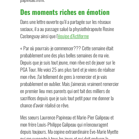
Des moments riches en émotion
Dans une lettre ouverte qu’il a partagée sur les réseaux
sociaux, il a au passage salué la physiothérapeute Rosine
Castonguay ainsi que l
’équipe d’Actiforme
« Par où pourrais-je commencer??? Cette semaine était
probablement une des plus belles semaines de ma vie.
Depuis que je suis tout jeune, mon rêve est de jouer sur le
PGA Tour. Me voici 25 ans plus tard et je viens de réaliser
mon rêve. J’ai tellement de gens à remercier et je vais
probablement en oublier. Mais j’aimerais vraiment remercier
en premier lieu mes parents qui ont fait des milliers de
sacrifices depuis que je suis tout petit pour me donner la
chance d’avoir réalisé ce rêve.
Mes soeurs Laurence Papineau et Marie-Pier Galipeau et
mon frère Louis-Philippe Galipeau qui m’encouragent
depuis toujours. Ma copine extraordinaire Eve-Marie Myette
qui me supporte à tous les jours et qui doit endurer la