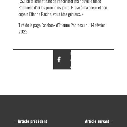
P.S.: J’ai tellement hâte de rencontrer ma nouvelle nièce
Raphaëlle d’ici les prochains jours. Bravo à ma soeur et son
copain Etienne Racine, vous êtes géniaux. »
Tiré de la page Facebook d’Étienne Papineau du 14 février
2022.
Partagez
cet
article
←
Article précédent
Article suivant
→