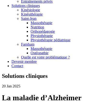
Entraînements privés
Solutions cliniques
Kinésiologie
Kinésithérapie
Saint-Jean
Massothérapie
Nutrition
Orthopédagogie
Physiothérapie
Physiothérapie pédiatrique
Farnham
Massothérapie
Ostéopathie
Quelle est votre problématique ?
Devenir membre
Contact
Solutions cliniques
20 Jan 2025
La maladie d’Alzheimer