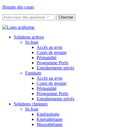
Horaire des cours
Rechercher:
Solutions actives
St-Jean
Accès au gym
Cours de groupe
Périnatalité
Programme Perfo
Entraînements privés
Farnham
Accès au gym
Cours de groupe
Périnatalité
Programme Perfo
Entraînements privés
Solutions cliniques
St-Jean
Kinésiologie
Kinésithérapie
Massothérapie