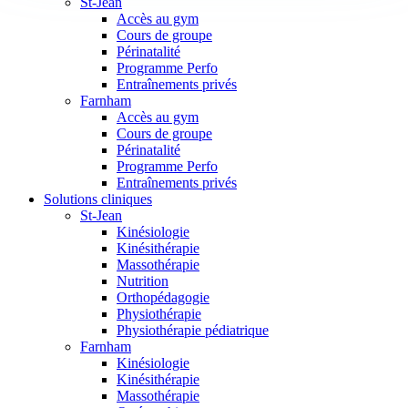
St-Jean
Accès au gym
Cours de groupe
Périnatalité
Programme Perfo
Entraînements privés
Farnham
Accès au gym
Cours de groupe
Périnatalité
Programme Perfo
Entraînements privés
Solutions cliniques
St-Jean
Kinésiologie
Kinésithérapie
Massothérapie
Nutrition
Orthopédagogie
Physiothérapie
Physiothérapie pédiatrique
Farnham
Kinésiologie
Kinésithérapie
Massothérapie