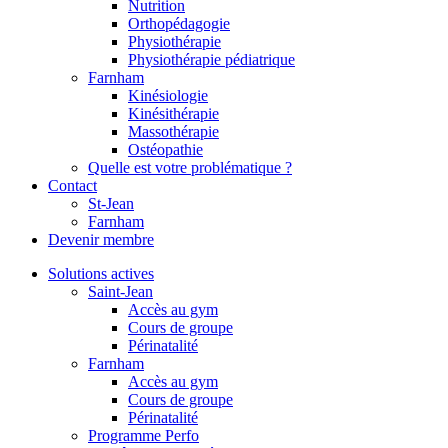
Nutrition
Orthopédagogie
Physiothérapie
Physiothérapie pédiatrique
Farnham
Kinésiologie
Kinésithérapie
Massothérapie
Ostéopathie
Quelle est votre problématique ?
Contact
St-Jean
Farnham
Devenir membre
Solutions actives
Saint-Jean
Accès au gym
Cours de groupe
Périnatalité
Farnham
Accès au gym
Cours de groupe
Périnatalité
Programme Perfo