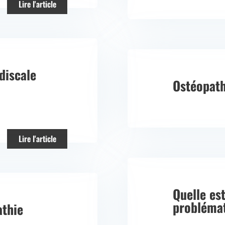
Lire l'article
discale
Ostéopath
Lire l'article
Quelle est
problémat
athie