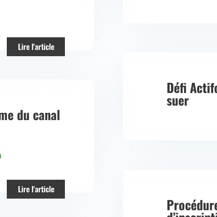
Lire l'article
Défi Acti
suer
me du canal
n
Lire l'article
Procédur