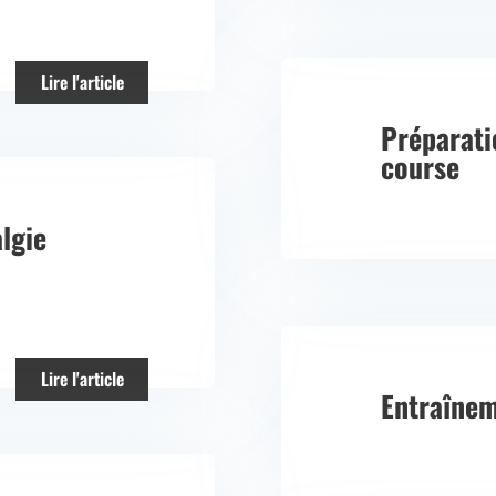
Lire l'article
Préparati
course
lgie
Lire l'article
Entraînem