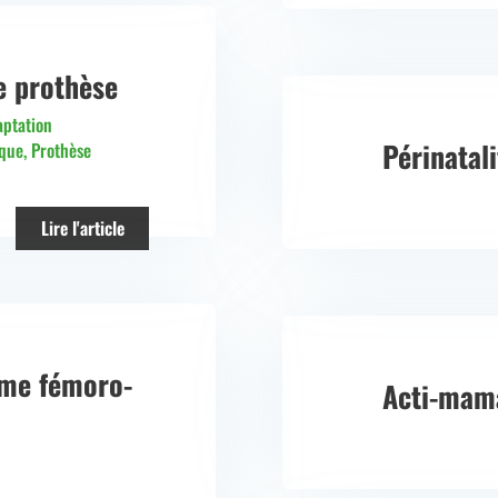
e prothèse
ptation
Périnatali
ique
,
Prothèse
Lire l'article
me fémoro-
Acti-mam