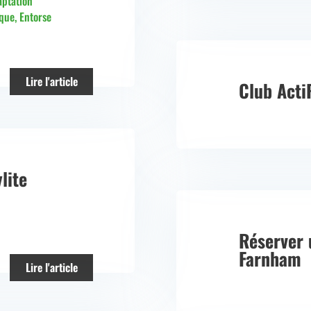
ptation
ique
,
Entorse
Lire l'article
Club Acti
lite
Réserver 
Farnham
Lire l'article