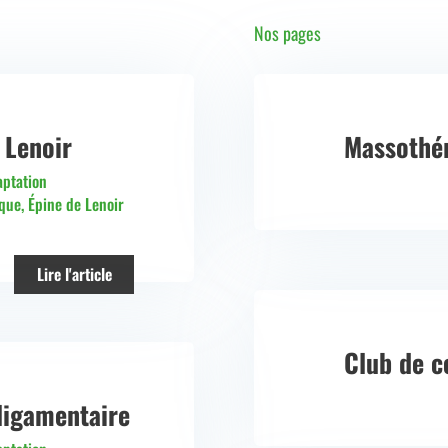
Nos pages
 Lenoir
Massothé
ptation
ique
,
Épine de Lenoir
Lire l'article
Club de c
 ligamentaire