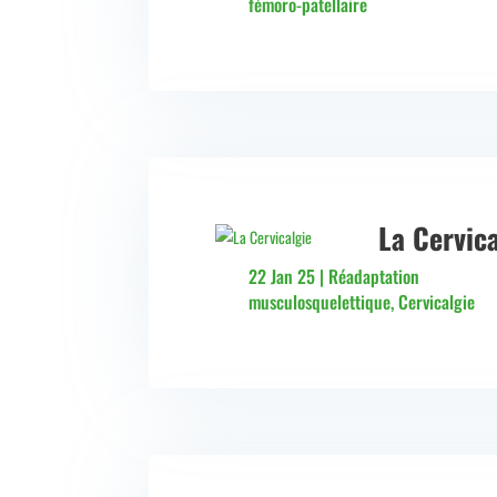
fémoro-patellaire
La Cervica
22 Jan 25
|
Réadaptation
musculosquelettique
,
Cervicalgie