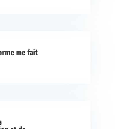
forme me fait
e