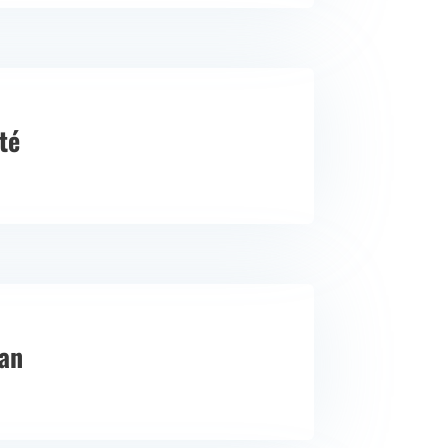
té
an