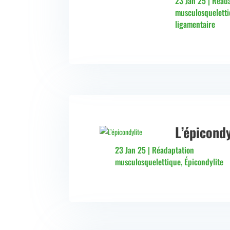
23 Jan 25
|
Réada
musculosquelett
ligamentaire
L’épicondy
23 Jan 25
|
Réadaptation
musculosquelettique
,
Épicondylite