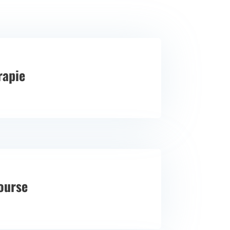
rapie
ourse