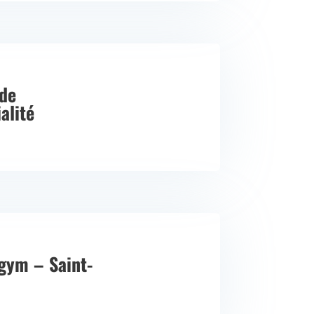
 de
alité
gym – Saint-