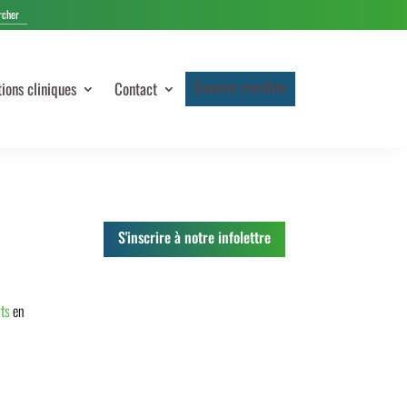
Devenir membre
tions cliniques
Contact
S'inscrire à notre infolettre
ts
en