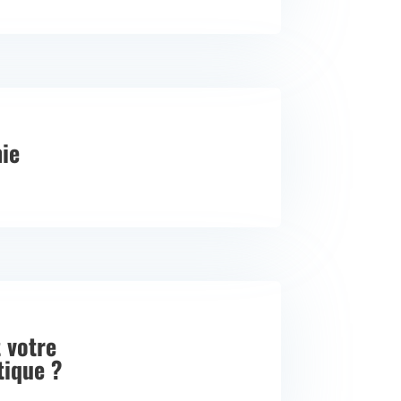
ie
 votre
ique ?