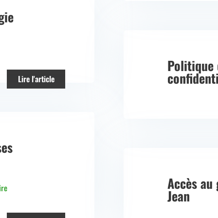
gie
Politique
confidenti
Lire l'article
ses
Accès au 
ire
Jean