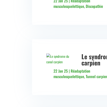
22 Jan 25
|
Réadaptation
musculosquelettique
,
Discopathie
Le syndro
carpien
22 Jan 25
|
Réadaptation
musculosquelettique
,
Tunnel carpie